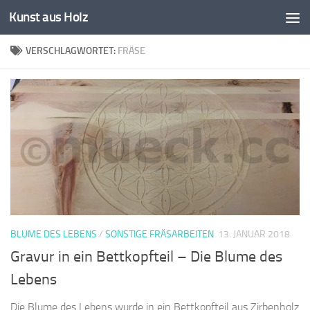
Kunst aus Holz
Zum Inhalt springen
VERSCHLAGWORTET:
FRÄSE
BLUME DES LEBENS
/
SONSTIGE FRÄSARBEITEN
13. JANUAR 2018
Gravur in ein Bettkopfteil – Die Blume des
Lebens
Die Blume des Lebens wurde in ein Bettkopfteil aus Zirbenholz