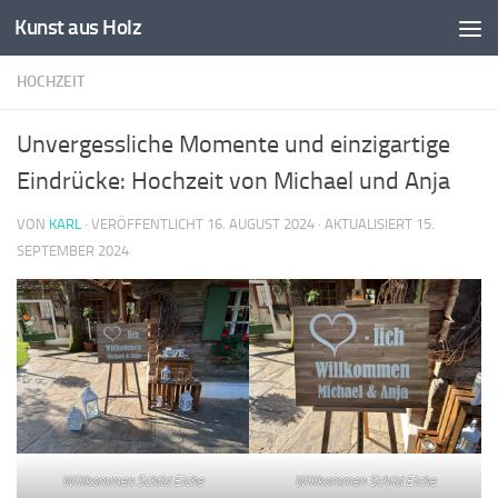
Kunst aus Holz
Zum Inhalt springen
HOCHZEIT
Unvergessliche Momente und einzigartige
Eindrücke: Hochzeit von Michael und Anja
VON
KARL
· VERÖFFENTLICHT
16. AUGUST 2024
· AKTUALISIERT
15.
SEPTEMBER 2024
Willkommen Schild Eiche
Willkommen Schild Eiche