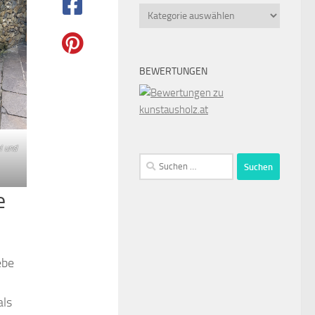
Kategorien
BEWERTUNGEN
l und
Suchen
nach:
e
ebe
als