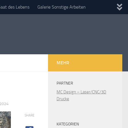
Saat des Lebens
Galerie Sonstige Arbeiten
MEHR
PARTNER
MC Design – Laser/CNC/3D
Drucke
 2024
SHARE
KATEGORIEN