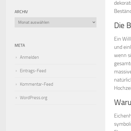
dekorat
Beständ
ARCHIV
Archiv
Die 
Ein Wil
META
und ein
wenn si
Anmelden
gesamte
Eintrags-Feed
massive
natürlic
Kommentar-Feed
Hochze
WordPress.org
Waru
Eichenh
symboli