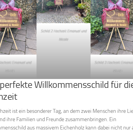
Schild 2 Hochzeit Emanuel und
Nicole
Hochzeit Emanuel und
Schild 3 Hochzeit Emanue
Nicole
Nicole
perfekte Willkommensschild für di
zeit
hzeit ist ein besonderer Tag, an dem zwei Menschen ihre Li
und ihre Familien und Freunde zusammenbringen. Ein
mensschild aus massivem Eichenholz kann dabei nicht nur 