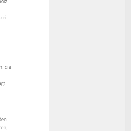
holz
zeit
n, die
ügt
den:
ten,