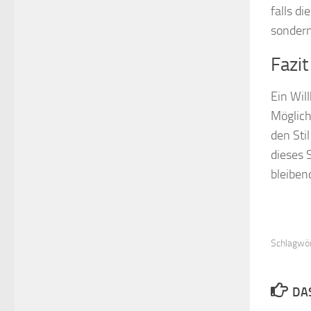
falls di
sondern
Fazit
Ein Wil
Möglich
den Sti
dieses 
bleiben
Schlagwör
DA