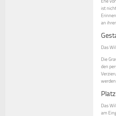
Ehe von
ist nic
Erinner
an ihre
Gesta
Das Wil
Die Gra
den per
Verzier
werden,
Plat
Das Wil
am Eing