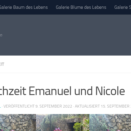
Galerie Baum des Lebens
Galerie Blume des Lebens
Galerie 
mpressum
en
IT
hzeit Emanuel und Nicole
L
· VERÖFFENTLICHT
9. SEPTEMBER 2022
· AKTUALISIERT
15. SEPTEMBER