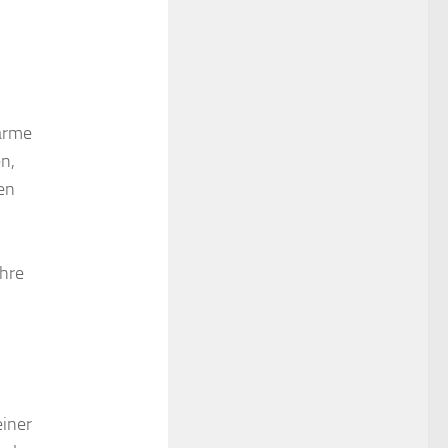
warme
n,
en
ihre
einer