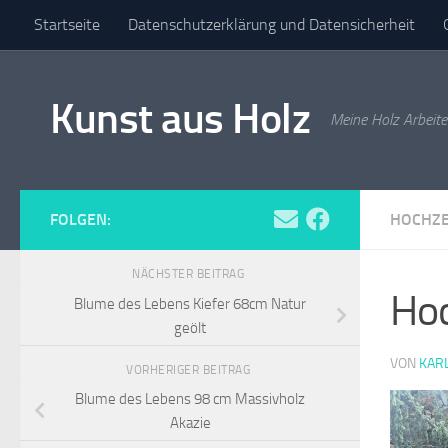
Startseite
Datenschutzerklärung und Datensicherheit
Zum Inhalt springen
Versandarten
Widerrufsbelehrung
Zahlungsarten
I
Kunst aus Holz
Meine Holz Arbeit
FOLGEN:
HOCHZE
NÄCHSTER BEITRAG
Hoc
Blume des Lebens Kiefer 68cm Natur
geölt
VON
KAR
VORHERIGER BEITRAG
Blume des Lebens 98 cm Massivholz
Akazie