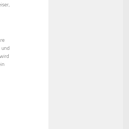
iser,
re
e und
 wird
ein