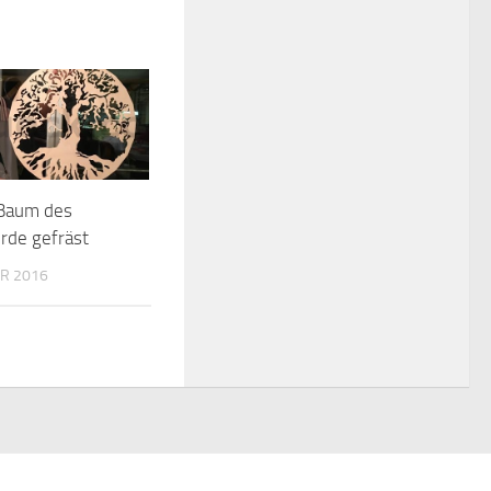
 Baum des
rde gefräst
R 2016