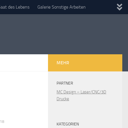
Saat des Lebens
Galerie Sonstige Arbeiten
MEHR
PARTNER
MC Design – Laser/CNC/3D
Drucke
018
KATEGORIEN