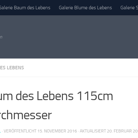
Galerie Baum des Lebens
Galerie Blume des Lebens
Galerie 
mpressum
en
ES LEBENS
um des Lebens 115cm
rchmesser
L
· VERÖFFENTLICHT
15. NOVEMBER 2016
· AKTUALISIERT
20. FEBRUAR 2