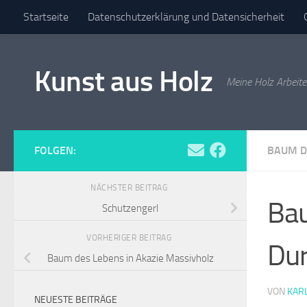
Startseite
Datenschutzerklärung und Datensicherheit
Zum Inhalt springen
Versandarten
Widerrufsbelehrung
Zahlungsarten
I
Kunst aus Holz
Meine Holz Arbeit
FOLGEN:
BAUM D
NÄCHSTER BEITRAG
Ba
Schutzengerl
VORHERIGER BEITRAG
Du
Baum des Lebens in Akazie Massivholz
VON
KAR
NEUESTE BEITRÄGE