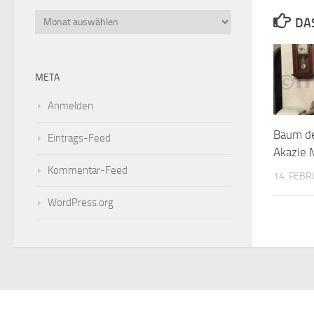
Archiv
DA
META
Anmelden
Baum de
Eintrags-Feed
Akazie 
Kommentar-Feed
14. FEBR
WordPress.org