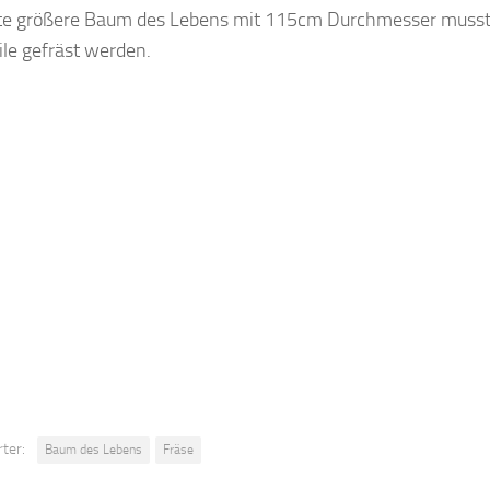
te größere Baum des Lebens mit 115cm Durchmesser musst
ile gefräst werden.
ter:
Baum des Lebens
Fräse