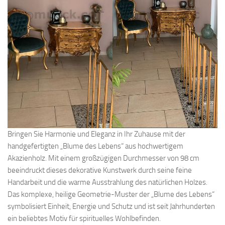
Bringen Sie Harmonie und Eleganz in Ihr Zuhause mit der
handgefertigten „Blume des Lebens“ aus hochwertigem
Akazienholz. Mit einem großzügigen Durchmesser von 98 cm
beeindruckt dieses dekorative Kunstwerk durch seine feine
Handarbeit und die warme Ausstrahlung des natürlichen Holzes.
Das komplexe, heilige Geometrie-Muster der „Blume des Lebens“
symbolisiert Einheit, Energie und Schutz und ist seit Jahrhunderten
ein beliebtes Motiv für spirituelles Wohlbefinden.