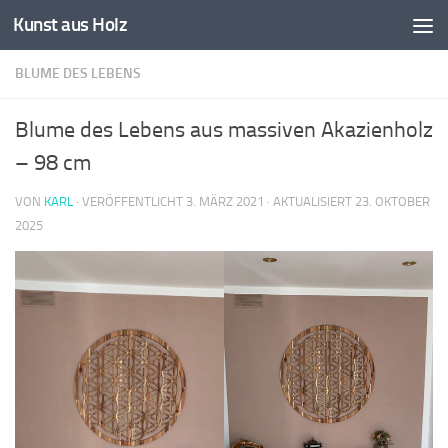
Kunst aus Holz
Zum Inhalt springen
BLUME DES LEBENS
Blume des Lebens aus massiven Akazienholz
– 98 cm
VON
KARL
· VERÖFFENTLICHT
3. MÄRZ 2021
· AKTUALISIERT
23. OKTOBER
2025