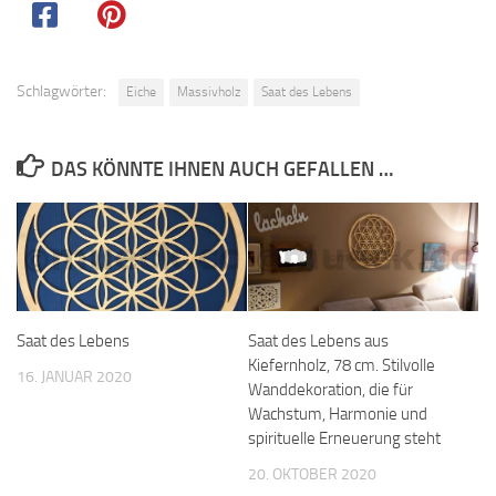
Schlagwörter:
Eiche
Massivholz
Saat des Lebens
DAS KÖNNTE IHNEN AUCH GEFALLEN …
Saat des Lebens
Saat des Lebens aus
Kiefernholz, 78 cm. Stilvolle
16. JANUAR 2020
Wanddekoration, die für
Wachstum, Harmonie und
spirituelle Erneuerung steht
20. OKTOBER 2020