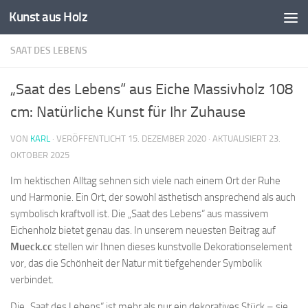
Kunst aus Holz
Zum Inhalt springen
SAAT DES LEBENS
„Saat des Lebens“ aus Eiche Massivholz 108
cm: Natürliche Kunst für Ihr Zuhause
VON
KARL
· VERÖFFENTLICHT
15. DEZEMBER 2020
· AKTUALISIERT
23.
OKTOBER 2025
Im hektischen Alltag sehnen sich viele nach einem Ort der Ruhe
und Harmonie. Ein Ort, der sowohl ästhetisch ansprechend als auch
symbolisch kraftvoll ist. Die „Saat des Lebens“ aus massivem
Eichenholz bietet genau das. In unserem neuesten Beitrag auf
Mueck.cc
stellen wir Ihnen dieses kunstvolle Dekorationselement
vor, das die Schönheit der Natur mit tiefgehender Symbolik
verbindet.
Die „Saat des Lebens“ ist mehr als nur ein dekoratives Stück – sie