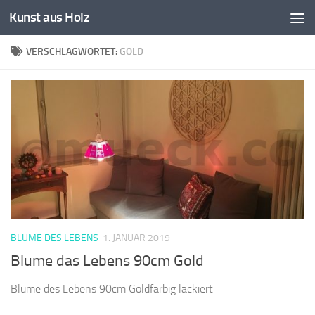
Kunst aus Holz
Zum Inhalt springen
VERSCHLAGWORTET:
GOLD
BLUME DES LEBENS
1. JANUAR 2019
Blume das Lebens 90cm Gold
Blume des Lebens 90cm Goldfärbig lackiert