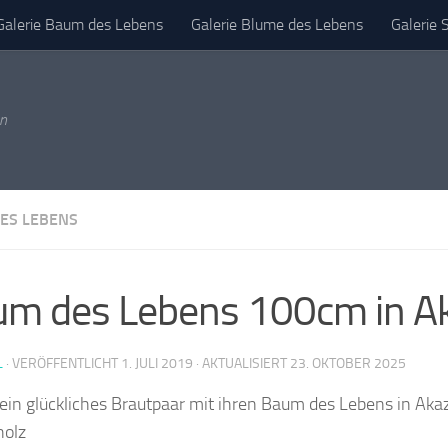
Galerie Baum des Lebens
Galerie Blume des Lebens
Galerie 
mpressum
en
ES LEBENS
m des Lebens 100cm in Ak
L
· VERÖFFENTLICHT
1. JULI 2019
· AKTUALISIERT
23. OKTOBER 2025
ein glückliches Brautpaar mit ihren Baum des Lebens in Aka
holz