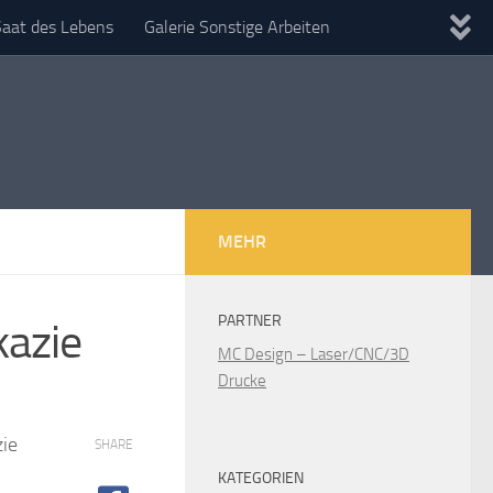
Saat des Lebens
Galerie Sonstige Arbeiten
MEHR
PARTNER
azie
MC Design – Laser/CNC/3D
Drucke
zie
SHARE
KATEGORIEN