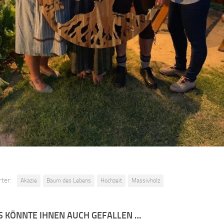
ter:
Akazie
Baum des Lebens
Hochzeit
Massivholz
S KÖNNTE IHNEN AUCH GEFALLEN …