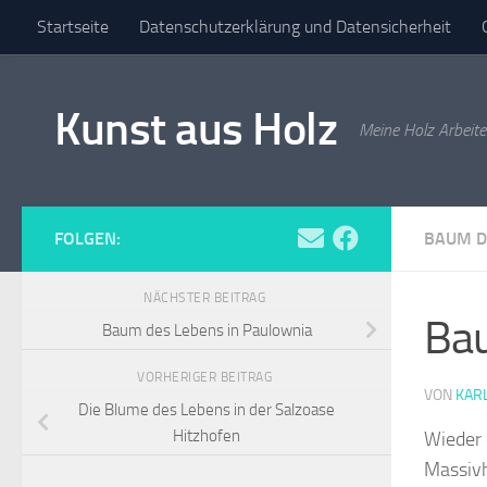
Startseite
Datenschutzerklärung und Datensicherheit
Zum Inhalt springen
Versandarten
Widerrufsbelehrung
Zahlungsarten
I
Kunst aus Holz
Meine Holz Arbeit
FOLGEN:
BAUM D
NÄCHSTER BEITRAG
Bau
Baum des Lebens in Paulownia
VORHERIGER BEITRAG
VON
KAR
Die Blume des Lebens in der Salzoase
Hitzhofen
Wieder 
Massiv