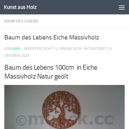
Kunst aus Holz
Zum Inhalt springen
BAUM DES LEBENS
Baum des Lebens Eiche Massivholz
VON
KARL
· VERÖFFENTLICHT
12. JANUAR 2019
· AKTUALISIERT
23.
OKTOBER 2025
Baum des Lebens 100cm in Eiche
Massivholz Natur geölt