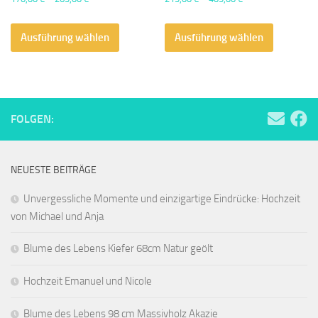
Dieses
Dieses
Ausführung wählen
Produkt
Ausführung wählen
Produkt
weist
weist
mehrere
mehrere
Varianten
Varianten
auf.
auf.
FOLGEN:
Die
Die
Optionen
Optionen
können
können
NEUESTE BEITRÄGE
auf
auf
der
der
Unvergessliche Momente und einzigartige Eindrücke: Hochzeit
Produktseite
Produktse
von Michael und Anja
gewählt
gewählt
werden
werden
Blume des Lebens Kiefer 68cm Natur geölt
Hochzeit Emanuel und Nicole
Blume des Lebens 98 cm Massivholz Akazie